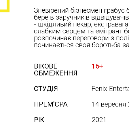
Зневірений бізнесмен грабує ба
бере в заручників відвідувач
- шкідливий пекар, екстравага
слабким серцем та емігрант б
розпочинає переговори з полі
починається своя боротьба з
ВІКОВЕ
16+
ОБМЕЖЕННЯ
СТУДІЯ
Fenix Enter
ПРЕМ'ЄРА
14 вересня
РІК
2021