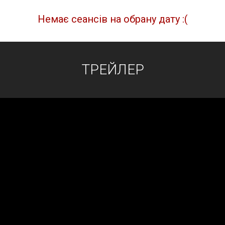
Немає сеансів на обрану дату :(
ТРЕЙЛЕР