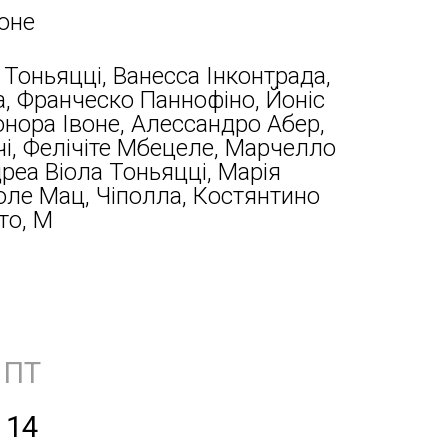
оне
Тоньяцці, Ванесса Інконтрада,
, Франческо Паннофіно, Йоніс
нора Івоне, Алессандро Абер,
і, Фелічіте Мбецеле, Марчелло
реа Віола Тоньяцці, Марія
Іоле Мац, Чіполла, Костянтино
то, М
ПТ
14