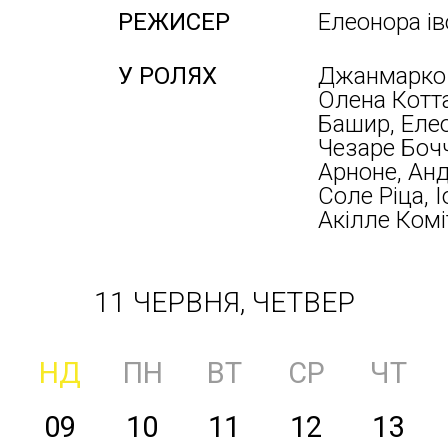
РЕЖИСЕР
Елеонора ів
У РОЛЯХ
Джанмарко 
Олена Котта
Башир, Елео
Чезаре Бочч
Арноне, Анд
Соле Ріца, 
Акілле Комі
11 ЧЕРВНЯ, ЧЕТВЕР
НД
ПН
ВТ
СР
ЧТ
09
10
11
12
13