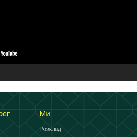
рег
Ми
Розклад