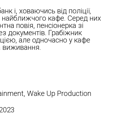
нк і, ховаючись від поліції,
ів найближчого кафе. Серед них
нтна повія, пенсіонерка зі
ез документів. Грабіжник
цією, але одночасно у кафе
а виживання.
tainment, Wake Up Production
 2023