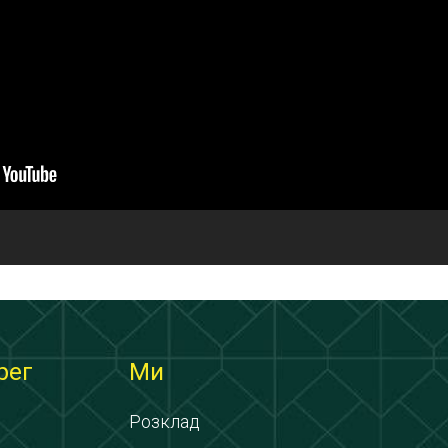
рег
Ми
Розклад