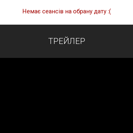
Немає сеансів на обрану дату :(
ТРЕЙЛЕР