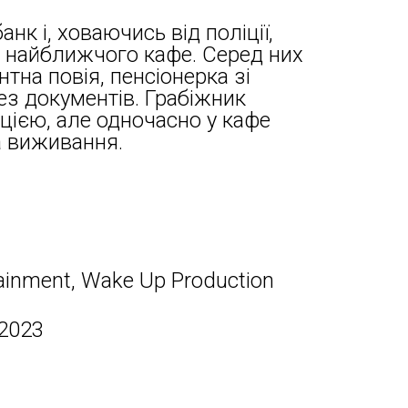
нк і, ховаючись від поліції,
ів найближчого кафе. Серед них
нтна повія, пенсіонерка зі
ез документів. Грабіжник
цією, але одночасно у кафе
а виживання.
tainment, Wake Up Production
 2023