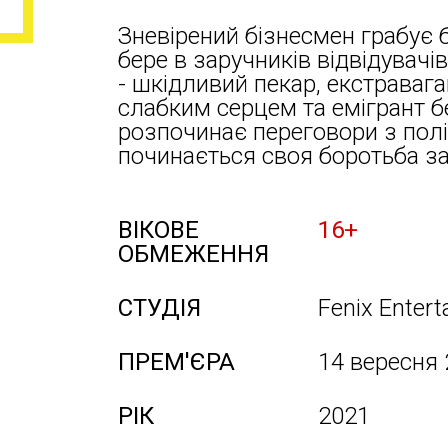
Зневірений бізнесмен грабує ба
бере в заручників відвідувач
- шкідливий пекар, екстравага
слабким серцем та емігрант б
розпочинає переговори з полі
починається своя боротьба з
ВІКОВЕ
16+
ОБМЕЖЕННЯ
СТУДІЯ
Fenix Enter
ПРЕМ'ЄРА
14 вересня
РІК
2021