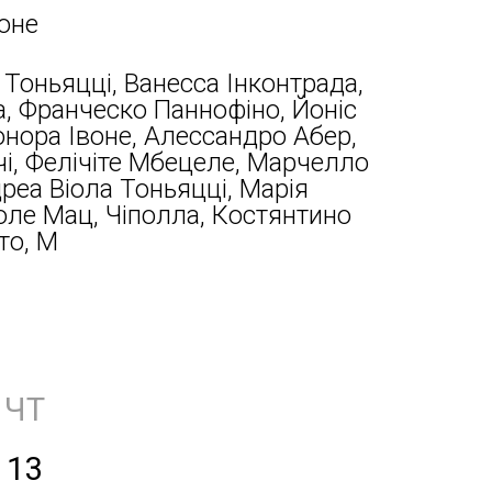
оне
Тоньяцці, Ванесса Інконтрада,
, Франческо Паннофіно, Йоніс
нора Івоне, Алессандро Абер,
і, Фелічіте Мбецеле, Марчелло
реа Віола Тоньяцці, Марія
Іоле Мац, Чіполла, Костянтино
то, М
ЧТ
13