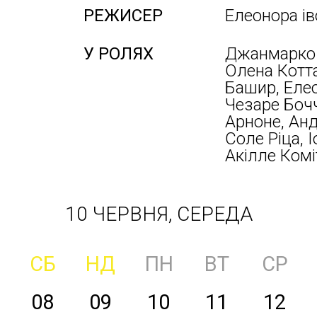
РЕЖИСЕР
Елеонора ів
У РОЛЯХ
Джанмарко 
Олена Котта
Башир, Елео
Чезаре Бочч
Арноне, Анд
Соле Ріца, 
Акілле Комі
10 ЧЕРВНЯ, СЕРЕДА
СБ
НД
ПН
ВТ
СР
08
09
10
11
12