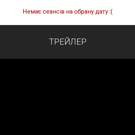
Немає сеансів на обрану дату :(
ТРЕЙЛЕР