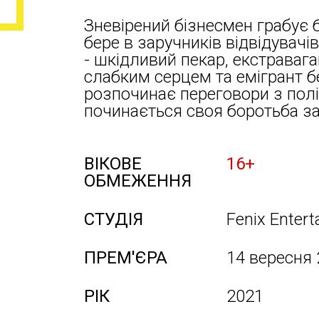
Зневірений бізнесмен грабує ба
бере в заручників відвідувач
- шкідливий пекар, екстравага
слабким серцем та емігрант б
розпочинає переговори з полі
починається своя боротьба з
ВІКОВЕ
16+
ОБМЕЖЕННЯ
СТУДІЯ
Fenix Enter
ПРЕМ'ЄРА
14 вересня
РІК
2021