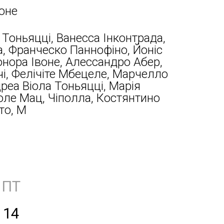
оне
Тоньяцці, Ванесса Інконтрада,
, Франческо Паннофіно, Йоніс
нора Івоне, Алессандро Абер,
і, Фелічіте Мбецеле, Марчелло
реа Віола Тоньяцці, Марія
Іоле Мац, Чіполла, Костянтино
то, М
ПТ
14