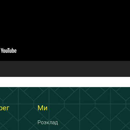
рег
Ми
Розклад