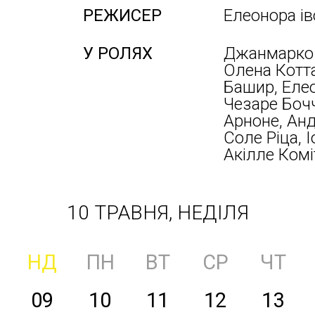
РЕЖИСЕР
Елеонора ів
У РОЛЯХ
Джанмарко 
Олена Котта
Башир, Елео
Чезаре Бочч
Арноне, Анд
Соле Ріца, 
Акілле Комі
10 ТРАВНЯ, НЕДІЛЯ
НД
ПН
ВТ
СР
ЧТ
09
10
11
12
13