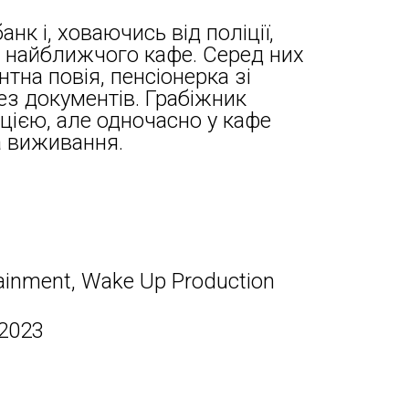
нк і, ховаючись від поліції,
ів найближчого кафе. Серед них
нтна повія, пенсіонерка зі
ез документів. Грабіжник
цією, але одночасно у кафе
а виживання.
tainment, Wake Up Production
 2023