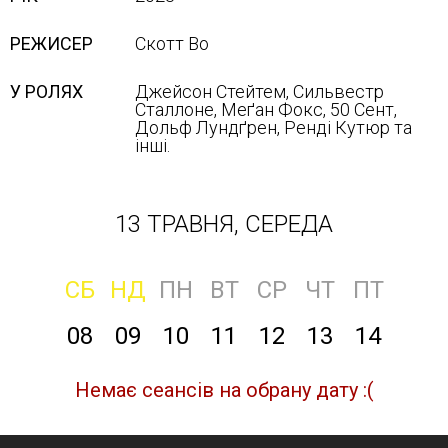
РЕЖИСЕР
Скотт Во
У РОЛЯХ
Джейсон Стейтем, Сильвестр
Сталлоне, Меґан Фокс, 50 Сент,
Дольф Лундґрен, Ренді Кутюр та
інші.
13 ТРАВНЯ, СЕРЕДА
СБ
НД
ПН
ВТ
СР
ЧТ
ПТ
08
09
10
11
12
13
14
Немає сеансів на обрану дату :(