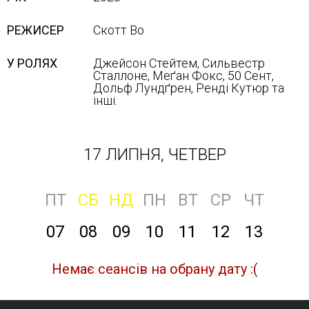
РЕЖИСЕР
Скотт Во
У РОЛЯХ
Джейсон Стейтем, Сильвестр
Сталлоне, Меґан Фокс, 50 Сент,
Дольф Лундґрен, Ренді Кутюр та
інші.
17 ЛИПНЯ, ЧЕТВЕР
ПТ
СБ
НД
ПН
ВТ
СР
ЧТ
07
08
09
10
11
12
13
Немає сеансів на обрану дату :(