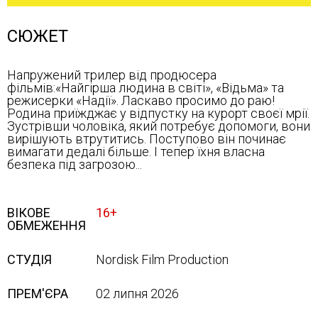
СЮЖЕТ
Напружений трилер від продюсера
фільмів:«Найгірша людина в світі», «Відьма» та
режисерки «Надії». Ласкаво просимо до раю!
Родина приїжджає у відпустку на курорт своєї мрії.
Зустрівши чоловіка, який потребує допомоги, вони
вирішують втрутитись. Поступово він починає
вимагати дедалі більше. І тепер їхня власна
безпека під загрозою...
ВІКОВЕ
16+
ОБМЕЖЕННЯ
СТУДІЯ
Nordisk Film Production
ПРЕМ'ЄРА
02 липня 2026