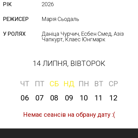
РІК
2026
РЕЖИСЕР
Марія Сьодаль
У РОЛЯХ
Даніца Чурчич, Есбен Смед, Азіз
Чапкурт, Клаес Юнгмарк
14 ЛИПНЯ, ВІВТОРОК
ЧТ
ПТ
СБ
НД
ПН
ВТ
СР
06
07
08
09
10
11
12
Немає сеансів на обрану дату :(