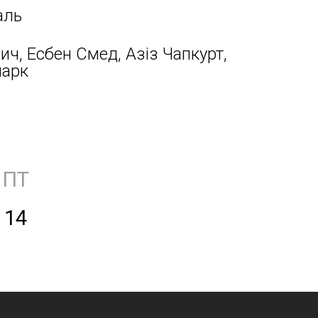
аль
ич, Есбен Смед, Азіз Чапкурт,
марк
ПТ
14