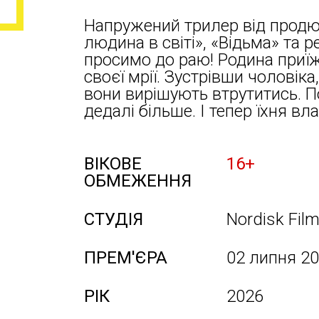
Напружений трилер від продю
людина в світі», «Відьма» та 
просимо до раю! Родина приїж
своєї мрії. Зустрівши чоловік
вони вирішують втрутитись. П
дедалі більше. І тепер їхня вл
ВІКОВЕ
16+
ОБМЕЖЕННЯ
СТУДІЯ
Nordisk Fil
ПРЕМ'ЄРА
02 липня 2
РІК
2026