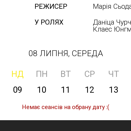
РЕЖИСЕР
Марія Сьод
У РОЛЯХ
Даніца Чурч
Клаес Юнг
08 ЛИПНЯ, СЕРЕДА
НД
ПН
ВТ
СР
ЧТ
09
10
11
12
13
Немає сеансів на обрану дату :(