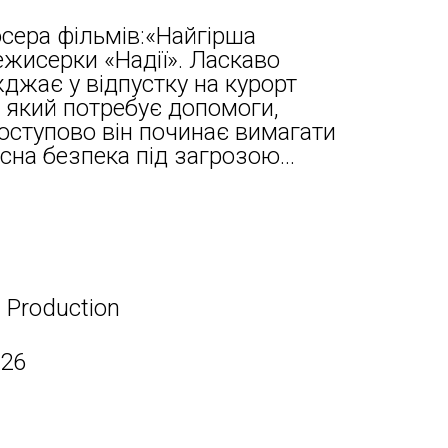
сера фільмів:«Найгірша
режисерки «Надії». Ласкаво
джає у відпустку на курорт
а, який потребує допомоги,
оступово він починає вимагати
асна безпека під загрозою...
m Production
026