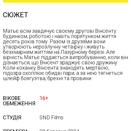
СЮЖЕТ
Матьє всім завдячує своєму другові Вінсенту:
будинком, роботою і навіть порятунком життя
десять років тому. Разом із друзями вони
утворюють нерозлучну четвірку і живуть
безхмарним життям на Лазурному березі. Але
вірність Матьє піддається випробуванню, коли він
дізнається, що Вінсент зраджує свою дружину.
Коли коханку Вінсента знаходять мертвою,
підозра охоплює обидві пари, а за нею тягнеться
шлейф боягузтва, брехні та провини
ВІКОВЕ
16+
ОБМЕЖЕННЯ
СТУДІЯ
SND Films