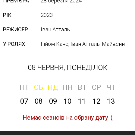
ПРЕМ'ЄРА
28 березня 2024
РІК
2023
РЕЖИСЕР
Іван Атталь
У РОЛЯХ
Гійом Кане, Іван Атталь, Майвенн
08 ЧЕРВНЯ, ПОНЕДІЛОК
ПТ
СБ
НД
ПН
ВТ
СР
ЧТ
07
08
09
10
11
12
13
Немає сеансів на обрану дату :(