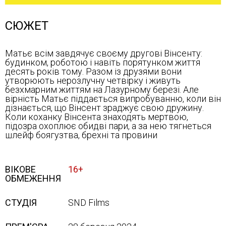
СЮЖЕТ
Матьє всім завдячує своєму другові Вінсенту:
будинком, роботою і навіть порятунком життя
десять років тому. Разом із друзями вони
утворюють нерозлучну четвірку і живуть
безхмарним життям на Лазурному березі. Але
вірність Матьє піддається випробуванню, коли він
дізнається, що Вінсент зраджує свою дружину.
Коли коханку Вінсента знаходять мертвою,
підозра охоплює обидві пари, а за нею тягнеться
шлейф боягузтва, брехні та провини
ВІКОВЕ
16+
ОБМЕЖЕННЯ
СТУДІЯ
SND Films