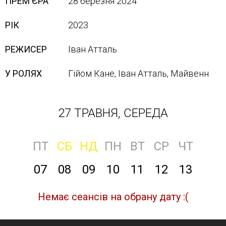
ПРЕМ'ЄРА
28 березня 2024
РІК
2023
РЕЖИСЕР
Іван Атталь
У РОЛЯХ
Гійом Кане, Іван Атталь, Майвенн
27 ТРАВНЯ, СЕРЕДА
ПТ
СБ
НД
ПН
ВТ
СР
ЧТ
07
08
09
10
11
12
13
Немає сеансів на обрану дату :(