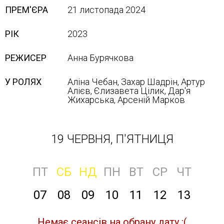
ПРЕМ'ЄРА
21 листопада 2024
РІК
2023
РЕЖИСЕР
Анна Бурячкова
У РОЛЯХ
Аліна Чебан, Захар Шадрін, Артур
Алієв, Єлизавета Цілик, Дар'я
Жихарська, Арсеній Марков
19 ЧЕРВНЯ, П'ЯТНИЦЯ
ПТ
СБ
НД
ПН
ВТ
СР
ЧТ
07
08
09
10
11
12
13
Немає сеансів на обрану дату :(