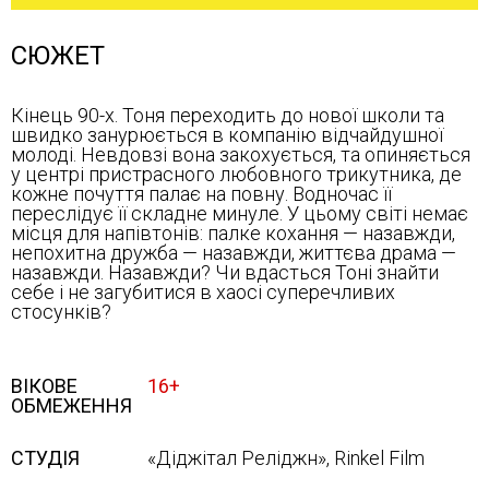
СЮЖЕТ
Кінець 90-х. Тоня переходить до нової школи та
швидко занурюється в компанію відчайдушної
молоді. Невдовзі вона закохується, та опиняється
у центрі пристрасного любовного трикутника, де
кожне почуття палає на повну. Водночас її
переслідує її складне минуле. У цьому світі немає
місця для напівтонів: палке кохання — назавжди,
непохитна дружба — назавжди, життєва драма —
назавжди. Назавжди? Чи вдасться Тоні знайти
себе і не загубитися в хаосі суперечливих
стосунків?
ВІКОВЕ
16+
ОБМЕЖЕННЯ
СТУДІЯ
«Діджітал Реліджн», Rinkel Film