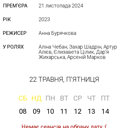
ПРЕМ'ЄРА
21 листопада 2024
РІК
2023
РЕЖИСЕР
Анна Бурячкова
У РОЛЯХ
Аліна Чебан, Захар Шадрін, Артур
Алієв, Єлизавета Цілик, Дар'я
Жихарська, Арсеній Марков
22 ТРАВНЯ, П'ЯТНИЦЯ
СБ
НД
ПН
ВТ
СР
ЧТ
ПТ
08
09
10
11
12
13
14
Немає сеансів на обрану дату :(