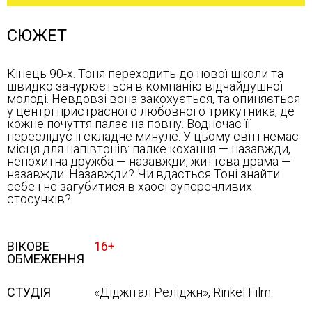
СЮЖЕТ
Кінець 90-х. Тоня переходить до нової школи та
швидко занурюється в компанію відчайдушної
молоді. Невдовзі вона закохується, та опиняється
у центрі пристрасного любовного трикутника, де
кожне почуття палає на повну. Водночас її
переслідує її складне минуле. У цьому світі немає
місця для напівтонів: палке кохання — назавжди,
непохитна дружба — назавжди, життєва драма —
назавжди. Назавжди? Чи вдасться Тоні знайти
себе і не загубитися в хаосі суперечливих
стосунків?
ВІКОВЕ
16+
ОБМЕЖЕННЯ
СТУДІЯ
«Діджітал Реліджн», Rinkel Film