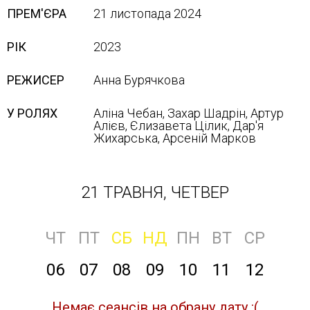
ПРЕМ'ЄРА
21 листопада 2024
РІК
2023
РЕЖИСЕР
Анна Бурячкова
У РОЛЯХ
Аліна Чебан, Захар Шадрін, Артур
Алієв, Єлизавета Цілик, Дар'я
Жихарська, Арсеній Марков
21 ТРАВНЯ, ЧЕТВЕР
ЧТ
ПТ
СБ
НД
ПН
ВТ
СР
06
07
08
09
10
11
12
Немає сеансів на обрану дату :(