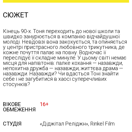
СЮЖЕТ
Кінець 90-х. Тоня переходить до нової школи та
швидко занурюється в компанію відчайдушної
молоді. Невдовзі вона закохується, та опиняється
у центрі пристрасного любовного трикутника, де
кожне почуття палає на повну. Водночас її
переслідує її складне минуле. У цьому світі немає
місця для напівтонів: палке кохання — назавжди,
непохитна дружба — назавжди, життєва драма —
назавжди. Назавжди? Чи вдасться Тоні знайти
себе і не загубитися в хаосі суперечливих
стосунків?
ВІКОВЕ
16+
ОБМЕЖЕННЯ
СТУДІЯ
«Діджітал Реліджн», Rinkel Film