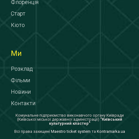
Флоренція
Старт
Кіото
Ми
Розклад
Фільми
Новини
Контакти
Комунальне підприємство виконавчого органу Київради
(Київської міської державної адміністрації)
"Київський
культурний кластер"
Всi права захищенi
Maestro ticket system
та
Kontramarka.ua