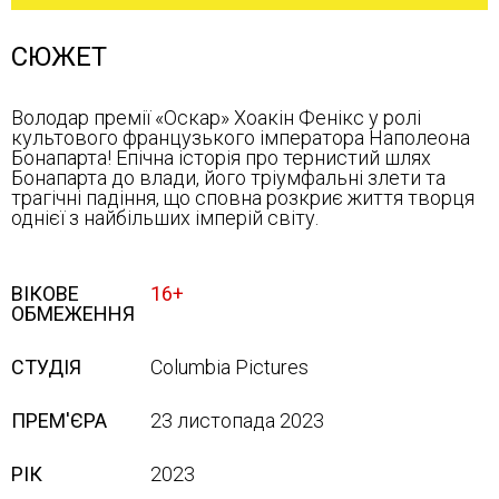
СЮЖЕТ
Володар премії «Оскар» Хоакін Фенікс у ролі
культового французького імператора Наполеона
Бонапарта! Епічна історія про тернистий шлях
Бонапарта до влади, його тріумфальні злети та
трагічні падіння, що сповна розкриє життя творця
однієї з найбільших імперій світу.
ВІКОВЕ
16+
ОБМЕЖЕННЯ
СТУДІЯ
Columbia Pictures
ПРЕМ'ЄРА
23 листопада 2023
РІК
2023