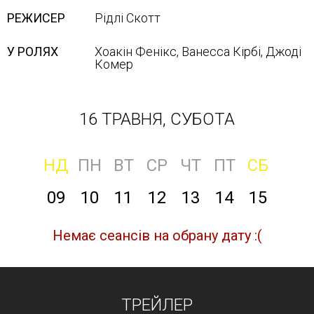
РЕЖИСЕР
Рідлі Скотт
У РОЛЯХ
Хоакін Фенікс, Ванесса Кірбі, Джоді
Комер
16 ТРАВНЯ, СУБОТА
НД
ПН
ВТ
СР
ЧТ
ПТ
СБ
09
10
11
12
13
14
15
Немає сеансів на обрану дату :(
ТРЕЙЛЕР