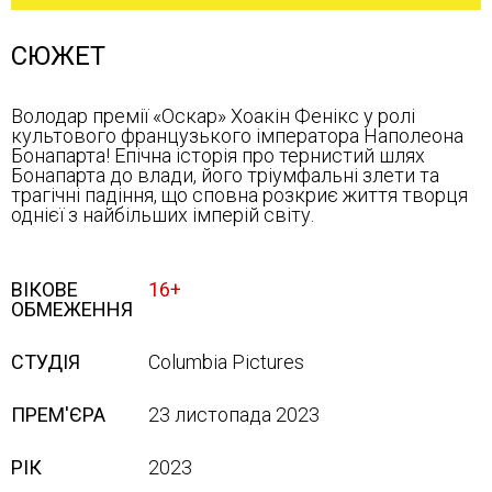
СЮЖЕТ
Володар премії «Оскар» Хоакін Фенікс у ролі
культового французького імператора Наполеона
Бонапарта! Епічна історія про тернистий шлях
Бонапарта до влади, його тріумфальні злети та
трагічні падіння, що сповна розкриє життя творця
однієї з найбільших імперій світу.
ВІКОВЕ
16+
ОБМЕЖЕННЯ
СТУДІЯ
Columbia Pictures
ПРЕМ'ЄРА
23 листопада 2023
РІК
2023