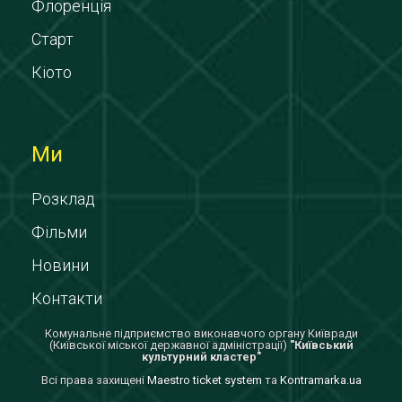
Флоренція
Старт
Кіото
Ми
Розклад
Фільми
Новини
Контакти
Комунальне підприємство виконавчого органу Київради
(Київської міської державної адміністрації)
"Київський
культурний кластер"
Всi права захищенi
Maestro ticket system
та
Kontramarka.ua