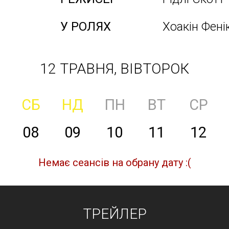
У РОЛЯХ
Хоакін Фені
12 ТРАВНЯ, ВІВТОРОК
СБ
НД
ПН
ВТ
СР
08
09
10
11
12
Немає сеансів на обрану дату :(
ТРЕЙЛЕР