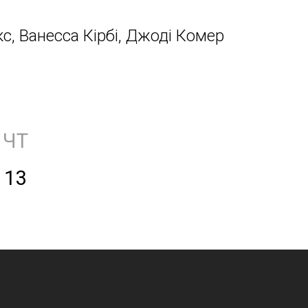
кс, Ванесса Кірбі, Джоді Комер
ЧТ
13