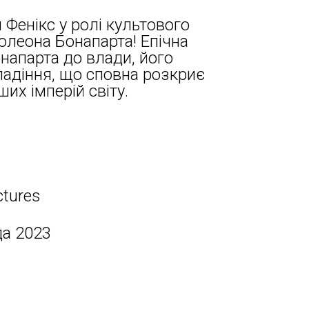
 Фенікс у ролі культового
олеона Бонапарта! Епічна
онапарта до влади, його
 падіння, що сповна розкриє
их імперій світу.
ctures
да 2023