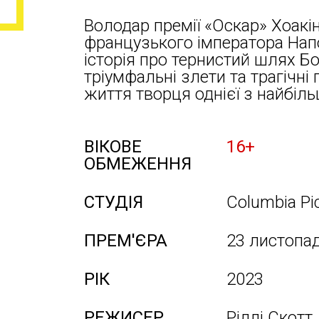
Володар премії «Оскар» Хоакін
французького імператора Нап
історія про тернистий шлях Б
тріумфальні злети та трагічні
життя творця однієї з найбільш
ВІКОВЕ
16+
ОБМЕЖЕННЯ
СТУДІЯ
Columbia Pi
ПРЕМ'ЄРА
23 листопа
РІК
2023
РЕЖИСЕР
Рідлі Скотт