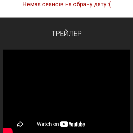
Немає сеансів на обрану дату :(
ТРЕЙЛЕР