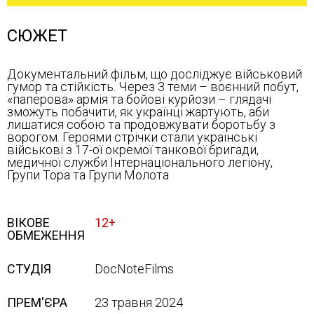
СЮЖЕТ
Документальний фільм, що досліджує військовий
гумор та стійкість. Через 3 теми – воєнний побут,
«паперова» армія та бойові курйози – глядачі
зможуть побачити, як українці жартують, аби
лишатися собою та продовжувати боротьбу з
ворогом. Героями стрічки стали українські
військові з 17-ої окремої танкової бригади,
медичної служби Інтернаціонального легіону,
Групи Тора та Групи Молота
ВІКОВЕ
12+
ОБМЕЖЕННЯ
СТУДІЯ
DocNoteFilms
ПРЕМ'ЄРА
23 травня 2024