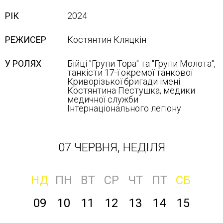
РІК
2024
РЕЖИСЕР
Костянтин Кляцкін
У РОЛЯХ
Бійці "Групи Тора" та "Групи Молота",
танкісти 17-ї окремої танкової
Криворізької бригади імені
Костянтина Пестушка, медики
медичної служби
Інтернаціонального легіону
07 ЧЕРВНЯ, НЕДІЛЯ
НД
ПН
ВТ
СР
ЧТ
ПТ
СБ
09
10
11
12
13
14
15