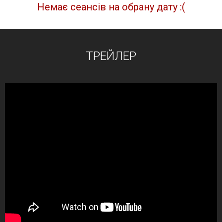
Немає сеансів на обрану дату :(
ТРЕЙЛЕР