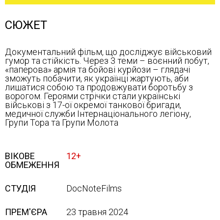
СЮЖЕТ
Документальний фільм, що досліджує військовий
гумор та стійкість. Через 3 теми – воєнний побут,
«паперова» армія та бойові курйози – глядачі
зможуть побачити, як українці жартують, аби
лишатися собою та продовжувати боротьбу з
ворогом. Героями стрічки стали українські
військові з 17-ої окремої танкової бригади,
медичної служби Інтернаціонального легіону,
Групи Тора та Групи Молота
ВІКОВЕ
12+
ОБМЕЖЕННЯ
СТУДІЯ
DocNoteFilms
ПРЕМ'ЄРА
23 травня 2024