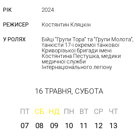
РІК
2024
РЕЖИСЕР
Костянтин Кляцкін
У РОЛЯХ
Бійці "Групи Тора" та "Групи Молота",
танкісти 17-ї окремої танкової
Криворізької бригади імені
Костянтина Пестушка, медики
медичної служби
Інтернаціонального легіону
16 ТРАВНЯ, СУБОТА
ПТ
СБ
НД
ПН
ВТ
СР
ЧТ
07
08
09
10
11
12
13