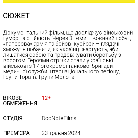
СЮЖЕТ
Документальний фільм, що досліджує військовий
гумор та стійкість. Через 3 теми – воєнний побут,
«паперова» армія та бойові курйози – глядачі
зможуть побачити, як українці жартують, аби
лишатися собою та продовжувати боротьбу з
ворогом. Героями стрічки стали українські
військові з 17-ої окремої танкової бригади,
медичної служби Інтернаціонального легіону,
Групи Тора та Групи Молота
ВІКОВЕ
12+
ОБМЕЖЕННЯ
СТУДІЯ
DocNoteFilms
ПРЕМ'ЄРА
23 травня 2024