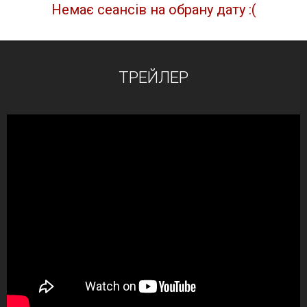
Немає сеансів на обрану дату :(
ТРЕЙЛЕР