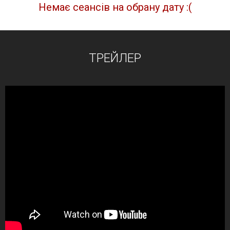
Немає сеансів на обрану дату :(
ТРЕЙЛЕР