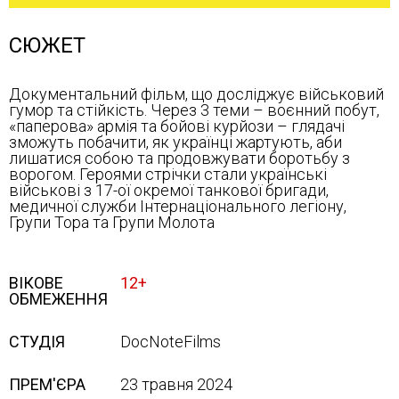
СЮЖЕТ
Документальний фільм, що досліджує військовий
гумор та стійкість. Через 3 теми – воєнний побут,
«паперова» армія та бойові курйози – глядачі
зможуть побачити, як українці жартують, аби
лишатися собою та продовжувати боротьбу з
ворогом. Героями стрічки стали українські
військові з 17-ої окремої танкової бригади,
медичної служби Інтернаціонального легіону,
Групи Тора та Групи Молота
ВІКОВЕ
12+
ОБМЕЖЕННЯ
СТУДІЯ
DocNoteFilms
ПРЕМ'ЄРА
23 травня 2024