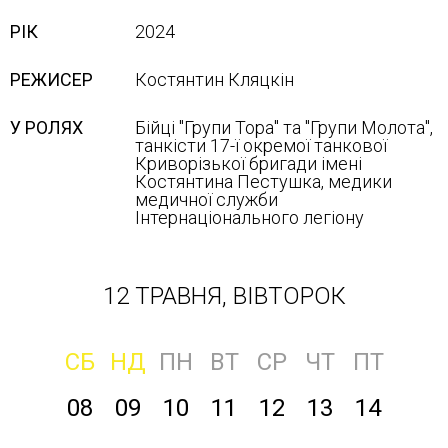
РІК
2024
РЕЖИСЕР
Костянтин Кляцкін
У РОЛЯХ
Бійці "Групи Тора" та "Групи Молота",
танкісти 17-ї окремої танкової
Криворізької бригади імені
Костянтина Пестушка, медики
медичної служби
Інтернаціонального легіону
12 ТРАВНЯ, ВІВТОРОК
СБ
НД
ПН
ВТ
СР
ЧТ
ПТ
08
09
10
11
12
13
14