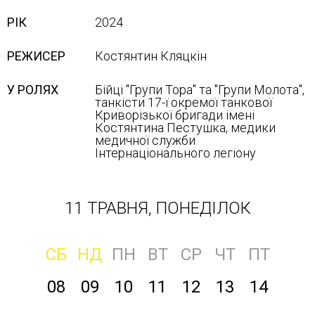
РІК
2024
РЕЖИСЕР
Костянтин Кляцкін
У РОЛЯХ
Бійці "Групи Тора" та "Групи Молота",
танкісти 17-ї окремої танкової
Криворізької бригади імені
Костянтина Пестушка, медики
медичної служби
Інтернаціонального легіону
11 ТРАВНЯ, ПОНЕДІЛОК
СБ
НД
ПН
ВТ
СР
ЧТ
ПТ
08
09
10
11
12
13
14