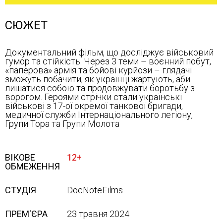
СЮЖЕТ
Документальний фільм, що досліджує військовий
гумор та стійкість. Через 3 теми – воєнний побут,
«паперова» армія та бойові курйози – глядачі
зможуть побачити, як українці жартують, аби
лишатися собою та продовжувати боротьбу з
ворогом. Героями стрічки стали українські
військові з 17-ої окремої танкової бригади,
медичної служби Інтернаціонального легіону,
Групи Тора та Групи Молота
ВІКОВЕ
12+
ОБМЕЖЕННЯ
СТУДІЯ
DocNoteFilms
ПРЕМ'ЄРА
23 травня 2024