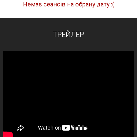
Немає сеансів на обрану дату :(
ТРЕЙЛЕР