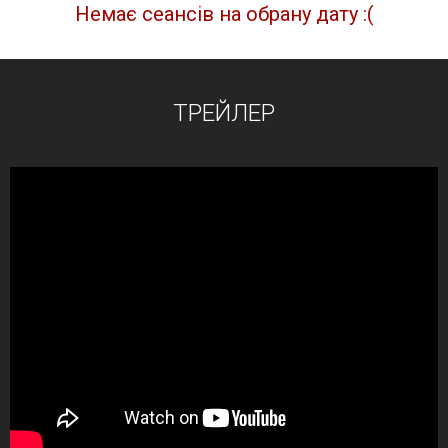
Немає сеансів на обрану дату :(
ТРЕЙЛЕР