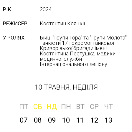
РІК
2024
РЕЖИСЕР
Костянтин Кляцкін
У РОЛЯХ
Бійці "Групи Тора" та "Групи Молота",
танкісти 17-ї окремої танкової
Криворізької бригади імені
Костянтина Пестушка, медики
медичної служби
Інтернаціонального легіону
10 ТРАВНЯ, НЕДІЛЯ
ПТ
СБ
НД
ПН
ВТ
СР
ЧТ
07
08
09
10
11
12
13