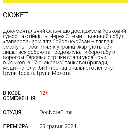
СЮЖЕТ
Документальний фільм, що досліджує військовий
гумор та стійкість. Через 3 теми – воєнний побут,
«паперова» армія та бойові курйози – глядачі
зможуть побачити, як українці жартують, аби
лишатися собою та продовжувати боротьбу з
ворогом. Героями стрічки стали українські
військові з 17-ої окремої танкової бригади,
медичної служби Інтернаціонального легіону,
Групи Тора та Групи Молота
ВІКОВЕ
12+
ОБМЕЖЕННЯ
СТУДІЯ
DocNoteFilms
ПРЕМ'ЄРА
23 травня 2024