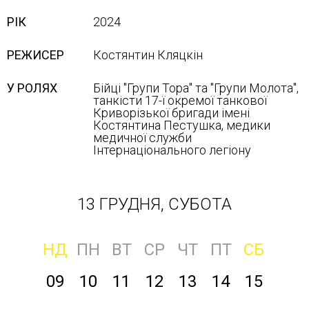
РІК
2024
РЕЖИСЕР
Костянтин Кляцкін
У РОЛЯХ
Бійці "Групи Тора" та "Групи Молота",
танкісти 17-ї окремої танкової
Криворізької бригади імені
Костянтина Пестушка, медики
медичної служби
Інтернаціонального легіону
13 ГРУДНЯ, СУБОТА
НД
ПН
ВТ
СР
ЧТ
ПТ
СБ
09
10
11
12
13
14
15