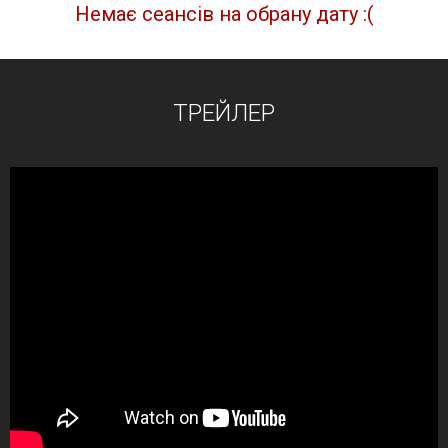
Немає сеансів на обрану дату :(
ТРЕЙЛЕР