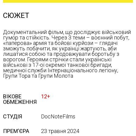
СЮЖЕТ
Документальний фільм, що досліджує військовий
гумор та стійкість. Через 3 теми – воєнний побут,
«паперова» армія та бойові курйози – глядачі
зможуть побачити, як українці жартують, аби
лишатися собою та продовжувати боротьбу з
ворогом. Героями стрічки стали українські
військові з 17-ої окремої танкової бригади,
медичної служби Інтернаціонального легіону,
Групи Тора та Групи Молота
ВІКОВЕ
12+
ОБМЕЖЕННЯ
СТУДІЯ
DocNoteFilms
ПРЕМ'ЄРА
23 травня 2024