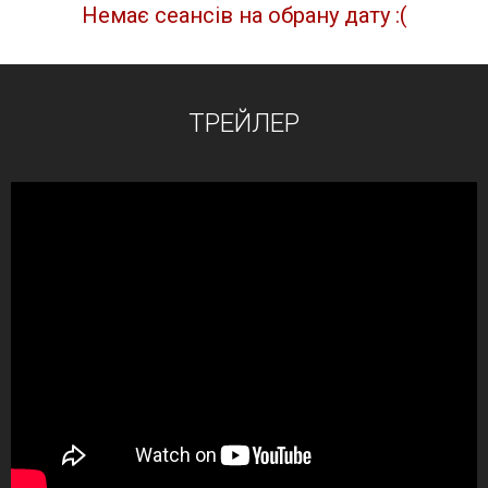
Немає сеансів на обрану дату :(
ТРЕЙЛЕР