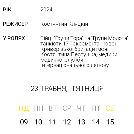
РІК
2024
РЕЖИСЕР
Костянтин Кляцкін
У РОЛЯХ
Бійці "Групи Тора" та "Групи Молота",
танкісти 17-ї окремої танкової
Криворізької бригади імені
Костянтина Пестушка, медики
медичної служби
Інтернаціонального легіону
23 ТРАВНЯ, П'ЯТНИЦЯ
НД
ПН
ВТ
СР
ЧТ
ПТ
СБ
09
10
11
12
13
14
15