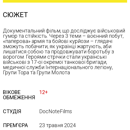
СЮЖЕТ
Документальний фільм, що досліджує військовий
гумор та стійкість. Через 3 теми – воєнний побут,
«паперова» армія та бойові курйози – глядачі
зможуть побачити, як українці жартують, аби
лишатися собою та продовжувати боротьбу з
ворогом. Героями стрічки стали українські
військові з 17-ої окремої танкової бригади,
медичної служби Інтернаціонального легіону,
Групи Тора та Групи Молота
ВІКОВЕ
12+
ОБМЕЖЕННЯ
СТУДІЯ
DocNoteFilms
ПРЕМ'ЄРА
23 травня 2024