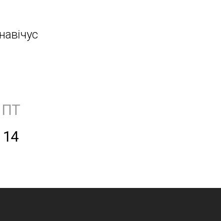
навічус
ПТ
14