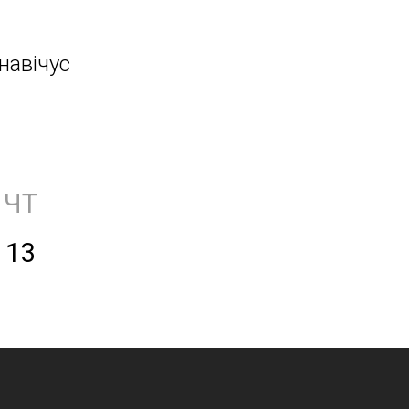
навічус
ЧТ
13