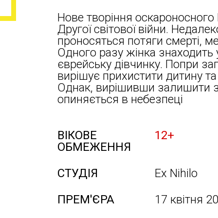
Нове творіння оскароносного 
Другої світової війни. Недалек
проносяться потяги смерті, м
Одного разу жінка знаходить 
єврейську дівчинку. Попри за
вирішує прихистити дитину та с
Однак, вирішивши залишити зн
опиняється в небезпеці
ВІКОВЕ
12+
ОБМЕЖЕННЯ
СТУДІЯ
Ex Nihilo
ПРЕМ'ЄРА
17 квітня 2