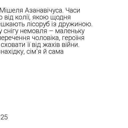
Мішеля Азанавічуса. Часи
о від колії, якою щодня
ешкають лісоруб із дружиною.
у снігу немовля – маленьку
перечення чоловіка, героїня
ховати її від жахів війни.
ахідку, сім'я й сама
025