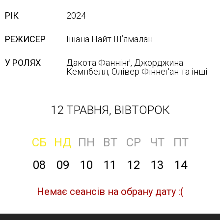
РІК
2024
РЕЖИСЕР
Ішана Найт Ш’ямалан
У РОЛЯХ
Дакота Фаннінґ, Джорджина
Кемпбелл, Олівер Фіннеґан та інші
12 ТРАВНЯ, ВІВТОРОК
СБ
НД
ПН
ВТ
СР
ЧТ
ПТ
08
09
10
11
12
13
14
Немає сеансів на обрану дату :(