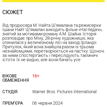
СЮЖЕТ
Від продюсера М. Найта Ш'ямалана та режисерки
Ішани Найт Шʼямалан виходить фільм «Наглядачі»,
знятий за мотивами роману А.М. Шайна. Історія
розповідає про Міну, 28-річну художницю, яка
опинилася у величезному лісі на заході Ірландії.
Притулок, який вона знайшла разом із трьома
незнайомцями, перетворюється на пастку. Щоночі
за ними спостерігають і переслідують таємничі
істоти. Їх не видно, але вони бачать усе
ВІКОВЕ
16+
ОБМЕЖЕННЯ
СТУДІЯ
Warner Bros. Pictures International
ПРЕМ'ЄРА
06 червня 2024