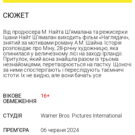
СЮЖЕТ
Від продюсера М. Найта Ш'ямалана та режисерки
Ішани Найт Шʼямалан виходить фільм «Наглядачі»,
знятий за мотивами роману А.М. Шайна. Історія
розповідає про Міну, 28-річну художницю, яка
опинилася у величезному лісі на заході Ірландії.
Притулок, який вона знайшла разом із трьома
незнайомцями, перетворюється на пастку. Щоночі
за ними спостерігають і переслідують таємничі
істоти. Їх не видно, але вони бачать усе
ВІКОВЕ
16+
ОБМЕЖЕННЯ
СТУДІЯ
Warner Bros. Pictures International
ПРЕМ'ЄРА
06 червня 2024