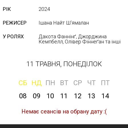
РІК
2024
РЕЖИСЕР
Ішана Найт Ш’ямалан
У РОЛЯХ
Дакота Фаннінґ, Джорджина
Кемпбелл, Олівер Фіннеґан та інші
11 ТРАВНЯ, ПОНЕДІЛОК
СБ
НД
ПН
ВТ
СР
ЧТ
ПТ
08
09
10
11
12
13
14
Немає сеансів на обрану дату :(