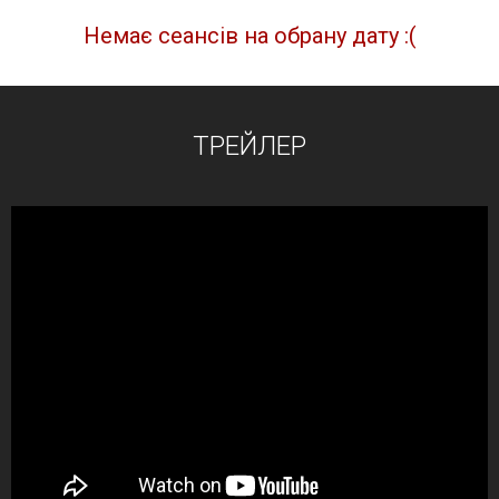
Немає сеансів на обрану дату :(
ТРЕЙЛЕР