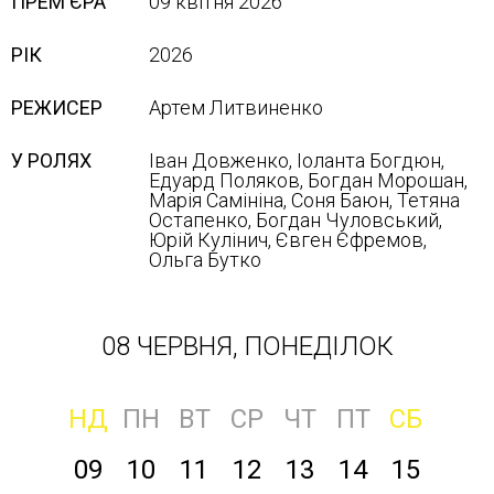
ПРЕМ'ЄРА
09 квітня 2026
РІК
2026
РЕЖИСЕР
Артем Литвиненко
У РОЛЯХ
Іван Довженко, Іоланта Богдюн,
Едуард Поляков, Богдан Морошан,
Марія Самініна, Соня Баюн, Тетяна
Остапенко, Богдан Чуловський,
Юрій Кулінич, Євген Єфремов,
Ольга Бутко
08 ЧЕРВНЯ, ПОНЕДІЛОК
НД
ПН
ВТ
СР
ЧТ
ПТ
СБ
09
10
11
12
13
14
15