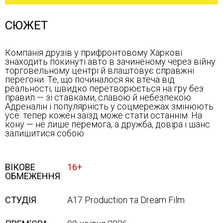
СЮЖЕТ
Компанія друзів у прифронтовому Харкові
знаходить покинуті авто в зачиненому через війну
торговельному центрі й влаштовує справжні
перегони. Те, що починалося як втеча від
реальності, швидко перетворюється на гру без
правил — зі ставками, славою й небезпекою.
Адреналін і популярність у соцмережах змінюють
усе: тепер кожен заїзд може стати останнім. На
кону — не лише перемога, а дружба, довіра і шанс
залишитися собою
ВІКОВЕ
16+
ОБМЕЖЕННЯ
СТУДІЯ
А17 Production та Dream Film