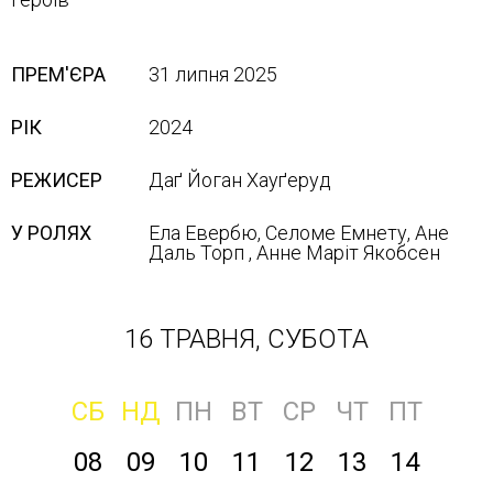
ПРЕМ'ЄРА
31 липня 2025
РІК
2024
РЕЖИСЕР
Даґ Йоган Хауґеруд
У РОЛЯХ
Ела Евербю, Селоме Емнету, Ане
Даль Торп , Анне Маріт Якобсен
16 ТРАВНЯ, СУБОТА
СБ
НД
ПН
ВТ
СР
ЧТ
ПТ
08
09
10
11
12
13
14