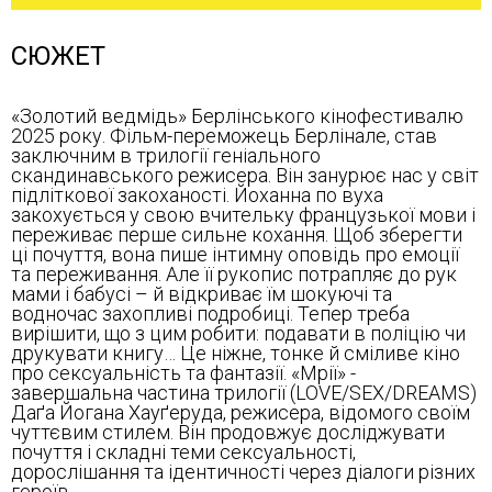
СЮЖЕТ
«Золотий ведмідь» Берлінського кінофестивалю
2025 року. Фільм-переможець Берлінале, став
заключним в трилогії геніального
скандинавського режисера. Він занурює нас у світ
підліткової закоханості. Йоханна по вуха
закохується у свою вчительку французької мови і
переживає перше сильне кохання. Щоб зберегти
ці почуття, вона пише інтимну оповідь про емоції
та переживання. Але її рукопис потрапляє до рук
мами і бабусі – й відкриває їм шокуючі та
водночас захопливі подробиці. Тепер треба
вирішити, що з цим робити: подавати в поліцію чи
друкувати книгу… Це ніжне, тонке й сміливе кіно
про сексуальність та фантазії. «Мрії» -
завершальна частина трилогії (LOVE/SEX/DREAMS)
Даґа Йогана Хауґеруда, режисера, відомого своїм
чуттєвим стилем. Він продовжує досліджувати
почуття і складні теми сексуальності,
дорослішання та ідентичності через діалоги різних
героїв