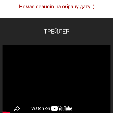
Немає сеансів на обрану дату :(
ТРЕЙЛЕР