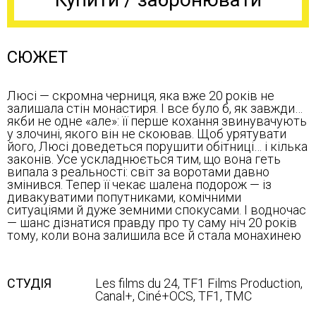
СЮЖЕТ
Люсі — скромна черниця, яка вже 20 років не
залишала стін монастиря. І все було б, як завжди…
якби не одне «але»: її перше кохання звинувачують
у злочині, якого він не скоював. Щоб урятувати
його, Люсі доведеться порушити обітниці… і кілька
законів. Усе ускладнюється тим, що вона геть
випала з реальності: світ за воротами давно
змінився. Тепер її чекає шалена подорож — із
дивакуватими попутниками, комічними
ситуаціями й дуже земними спокусами. І водночас
— шанс дізнатися правду про ту саму ніч 20 років
тому, коли вона залишила все й стала монахинею
СТУДІЯ
Les films du 24, TF1 Films Production,
Canal+, Ciné+OCS, TF1, TMC