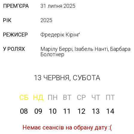
ПРЕМ'ЄРА
31 липня 2025
РІК
2025
РЕЖИСЕР
Фредерік Кірінґ
У РОЛЯХ
Марілу Беррі, Ізабель Нанті, Барбара
Болотнер
13 ЧЕРВНЯ, СУБОТА
СБ
НД
ПН
ВТ
СР
ЧТ
ПТ
08
09
10
11
12
13
14
Немає сеансів на обрану дату :(