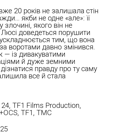
вже 20 років не залишала стін
вжди… якби не одне «але»: її
 злочині, якого він не
, Люсі доведеться порушити
се ускладнюється тим, що вона
т за воротами давно змінився.
ж — із дивакуватими
аціями й дуже земними
 дізнатися правду про ту саму
залишила все й стала
 24, TF1 Films Production,
é+OCS, TF1, TMC
025