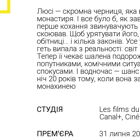
Люсі — скромна черниця, яка 
монастиря. І все було б, як за
перше кохання звинувачують у
скоював. Щоб урятувати його
обітниці… і кілька законів. У
геть випала з реальності: сві
Тепер її чекає шалена подоро
попутниками, комічними ситу
спокусами. І водночас — шанс
ніч 20 років тому, коли вона 
монахинею
СТУДІЯ
Les films du
Canal+, Cin
ПРЕМ'ЄРА
31 липня 2