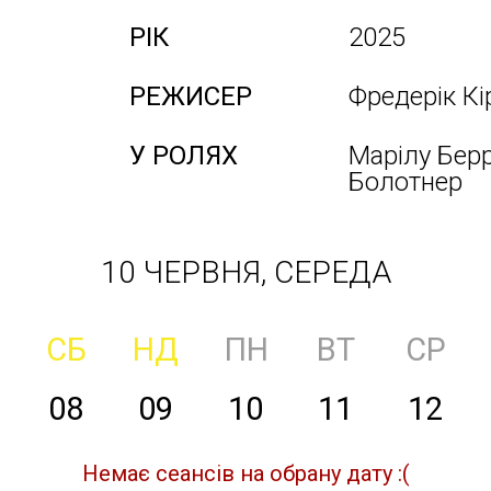
РІК
2025
РЕЖИСЕР
Фредерік Кі
У РОЛЯХ
Марілу Берр
Болотнер
10 ЧЕРВНЯ, СЕРЕДА
СБ
НД
ПН
ВТ
СР
08
09
10
11
12
Немає сеансів на обрану дату :(