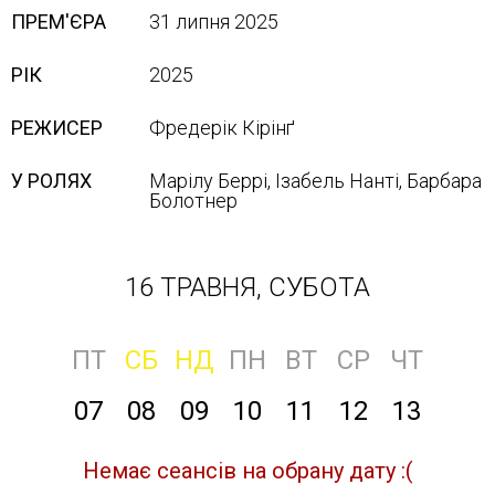
ПРЕМ'ЄРА
31 липня 2025
РІК
2025
РЕЖИСЕР
Фредерік Кірінґ
У РОЛЯХ
Марілу Беррі, Ізабель Нанті, Барбара
Болотнер
16 ТРАВНЯ, СУБОТА
ПТ
СБ
НД
ПН
ВТ
СР
ЧТ
07
08
09
10
11
12
13
Немає сеансів на обрану дату :(