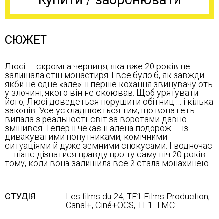
СЮЖЕТ
Люсі — скромна черниця, яка вже 20 років не
залишала стін монастиря. І все було б, як завжди…
якби не одне «але»: її перше кохання звинувачують
у злочині, якого він не скоював. Щоб урятувати
його, Люсі доведеться порушити обітниці… і кілька
законів. Усе ускладнюється тим, що вона геть
випала з реальності: світ за воротами давно
змінився. Тепер її чекає шалена подорож — із
дивакуватими попутниками, комічними
ситуаціями й дуже земними спокусами. І водночас
— шанс дізнатися правду про ту саму ніч 20 років
тому, коли вона залишила все й стала монахинею
СТУДІЯ
Les films du 24, TF1 Films Production,
Canal+, Ciné+OCS, TF1, TMC