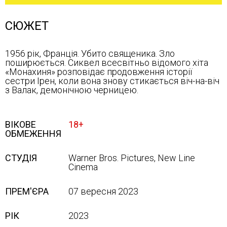
СЮЖЕТ
1956 рік, Франція. Убито священика. Зло
поширюється. Сиквел всесвітньо відомого хіта
«Монахиня» розповідає продовження історії
сестри Ірен, коли вона знову стикається віч-на-віч
з Валак, демонічною черницею.
ВІКОВЕ
18+
ОБМЕЖЕННЯ
СТУДІЯ
Warner Bros. Pictures, New Line
Cinema
ПРЕМ'ЄРА
07 вересня 2023
РІК
2023