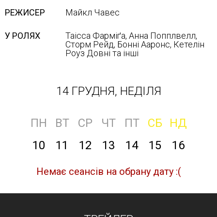
РЕЖИСЕР
Майкл Чавес
У РОЛЯХ
Таісса Фарміґа, Анна Попплвелл,
Сторм Рейд, Бонні Ааронс, Кетелін
Роуз Довні та інші
14 ГРУДНЯ, НЕДІЛЯ
ПН
ВТ
СР
ЧТ
ПТ
СБ
НД
10
11
12
13
14
15
16
Немає сеансів на обрану дату :(