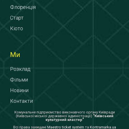
Флоренція
Старт
Кіото
Ми
Розклад
Фільми
Новини
Контакти
Комунальне підприємство виконавчого органу Київради
(Київської міської державної адміністрації)
"Київський
культурний кластер"
Всi права захищенi
Maestro ticket system
та
Kontramarka.ua