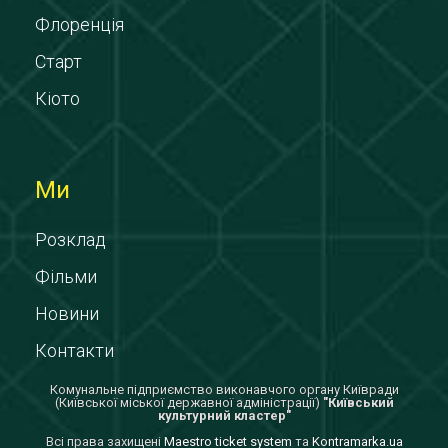
Флоренція
Старт
Кіото
Ми
Розклад
Фільми
Новини
Контакти
Комунальне підприємство виконавчого органу Київради
(Київської міської державної адміністрації)
"Київський
культурний кластер"
Всi права захищенi
Maestro ticket system
та
Kontramarka.ua