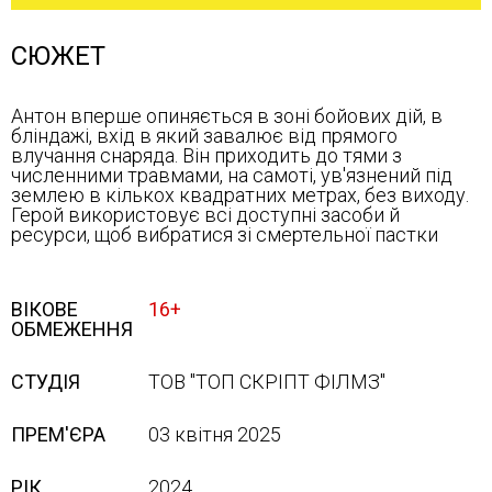
СЮЖЕТ
Антон вперше опиняється в зоні бойових дій, в
бліндажі, вхід в який завалює від прямого
влучання снаряда. Він приходить до тями з
численними травмами, на самоті, ув'язнений під
землею в кількох квадратних метрах, без виходу.
Герой використовує всі доступні засоби й
ресурси, щоб вибратися зі смертельної пастки
ВІКОВЕ
16+
ОБМЕЖЕННЯ
СТУДІЯ
ТОВ "ТОП СКРІПТ ФІЛМЗ"
ПРЕМ'ЄРА
03 квітня 2025
РІК
2024