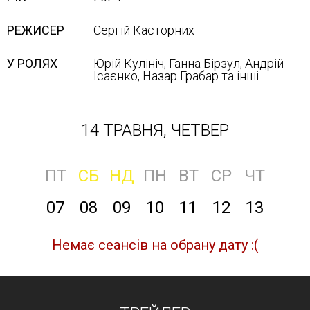
РЕЖИСЕР
Сергій Касторних
У РОЛЯХ
Юрій Кулініч, Ганна Бірзул, Андрій
Ісаєнко, Назар Грабар та інші
14 ТРАВНЯ, ЧЕТВЕР
ПТ
СБ
НД
ПН
ВТ
СР
ЧТ
07
08
09
10
11
12
13
Немає сеансів на обрану дату :(