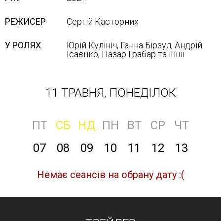
РЕЖИСЕР
Сергій Касторних
У РОЛЯХ
Юрій Кулініч, Ганна Бірзул, Андрій
Ісаєнко, Назар Грабар та інші
11 ТРАВНЯ, ПОНЕДІЛОК
ПТ
СБ
НД
ПН
ВТ
СР
ЧТ
07
08
09
10
11
12
13
Немає сеансів на обрану дату :(