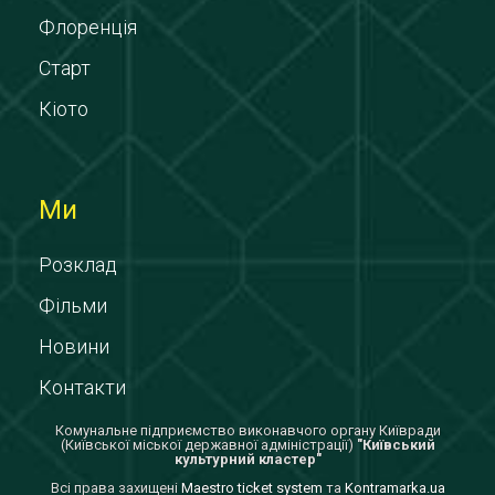
Флоренція
Старт
Кіото
Ми
Розклад
Фільми
Новини
Контакти
Комунальне підприємство виконавчого органу Київради
(Київської міської державної адміністрації)
"Київський
культурний кластер"
Всi права захищенi
Maestro ticket system
та
Kontramarka.ua