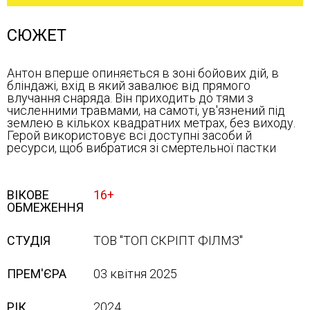
СЮЖЕТ
Антон вперше опиняється в зоні бойових дій, в
бліндажі, вхід в який завалює від прямого
влучання снаряда. Він приходить до тями з
численними травмами, на самоті, ув'язнений під
землею в кількох квадратних метрах, без виходу.
Герой використовує всі доступні засоби й
ресурси, щоб вибратися зі смертельної пастки
ВІКОВЕ
16+
ОБМЕЖЕННЯ
СТУДІЯ
ТОВ "ТОП СКРІПТ ФІЛМЗ"
ПРЕМ'ЄРА
03 квітня 2025
РІК
2024