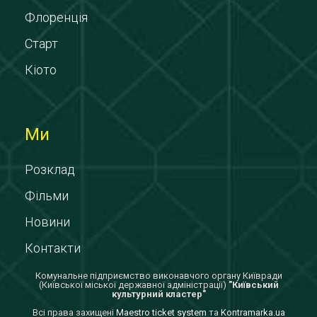
Флоренція
Старт
Кіото
Ми
Розклад
Фільми
Новини
Контакти
Комунальне підприємство виконавчого органу Київради
(Київської міської державної адміністрації)
"Київський
культурний кластер"
Всi права захищенi
Maestro ticket system
та
Kontramarka.ua