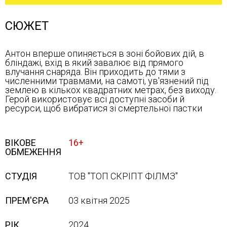
СЮЖЕТ
Антон вперше опиняється в зоні бойових дій, в
бліндажі, вхід в який завалює від прямого
влучання снаряда. Він приходить до тями з
численними травмами, на самоті, ув'язнений під
землею в кількох квадратних метрах, без виходу.
Герой використовує всі доступні засоби й
ресурси, щоб вибратися зі смертельної пастки
ВІКОВЕ
16+
ОБМЕЖЕННЯ
СТУДІЯ
ТОВ "ТОП СКРІПТ ФІЛМЗ"
ПРЕМ'ЄРА
03 квітня 2025
РІК
2024