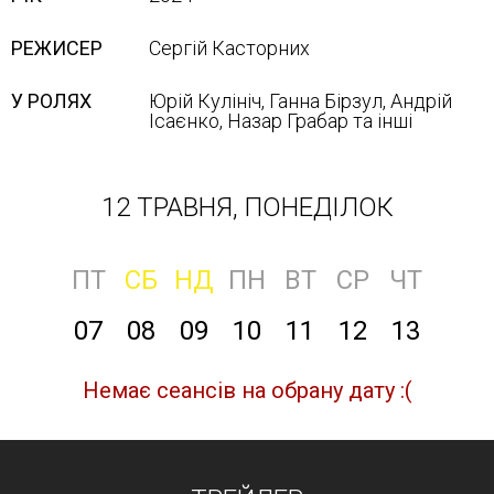
РЕЖИСЕР
Сергій Касторних
У РОЛЯХ
Юрій Кулініч, Ганна Бірзул, Андрій
Ісаєнко, Назар Грабар та інші
12 ТРАВНЯ, ПОНЕДІЛОК
ПТ
СБ
НД
ПН
ВТ
СР
ЧТ
07
08
09
10
11
12
13
Немає сеансів на обрану дату :(