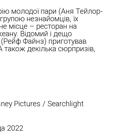
рію молодої пари (Аня Тейлор-
 групою незнайомців, їх
не місце – ресторан на
кеану. Відомий і дещо
 (Рейф Файнз) приготував
А також декілька сюрпризів,
ney Pictures / Searchlight
да 2022