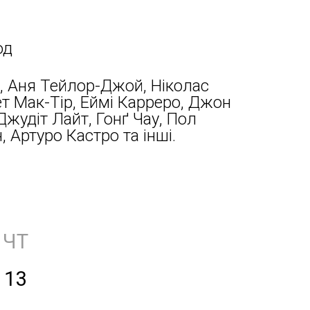
од
, Аня Тейлор-Джой, Ніколас
т Мак-Тір, Еймі Карреро, Джон
Джудіт Лайт, Гонґ Чау, Пол
 Артуро Кастро та інші.
ЧТ
13