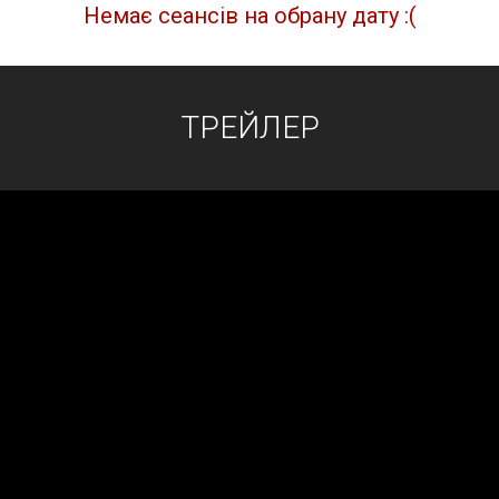
Немає сеансів на обрану дату :(
ТРЕЙЛЕР