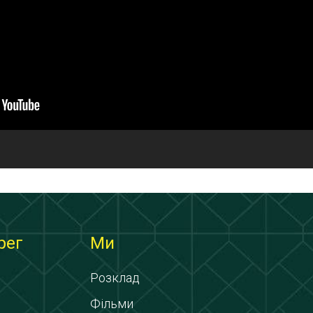
рег
Ми
Розклад
Фільми