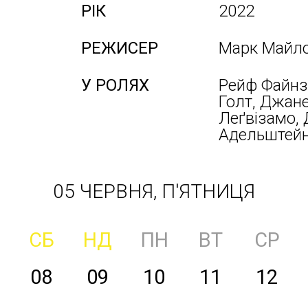
РІК
2022
РЕЖИСЕР
Марк Майл
У РОЛЯХ
Рейф Файнз
Голт, Джане
Леґвізамо, 
Адельштейн,
05 ЧЕРВНЯ, П'ЯТНИЦЯ
СБ
НД
ПН
ВТ
СР
08
09
10
11
12