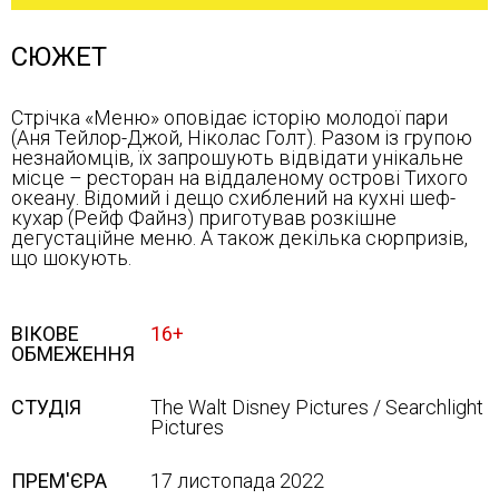
СЮЖЕТ
Стрічка «Меню» оповідає історію молодої пари
(Аня Тейлор-Джой, Ніколас Голт). Разом із групою
незнайомців, їх запрошують відвідати унікальне
місце – ресторан на віддаленому острові Тихого
океану. Відомий і дещо схиблений на кухні шеф-
кухар (Рейф Файнз) приготував розкішне
дегустаційне меню. А також декілька сюрпризів,
що шокують.
ВІКОВЕ
16+
ОБМЕЖЕННЯ
СТУДІЯ
The Walt Disney Pictures / Searchlight
Pictures
ПРЕМ'ЄРА
17 листопада 2022