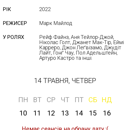
РІК
2022
РЕЖИСЕР
Марк Майлод
У РОЛЯХ
Рейф Файнз, Аня Тейлор-Джой,
Ніколас Голт, Джанет Мак-Тір, Еймі
Карреро, Джон Леґвізамо, Джудіт
Лайт, Гонґ Чау, Пол Адельштейн,
Артуро Кастро та інші.
14 ТРАВНЯ, ЧЕТВЕР
ПН
ВТ
СР
ЧТ
ПТ
СБ
НД
10
11
12
13
14
15
16
Немає сеансів на обрану дату :(