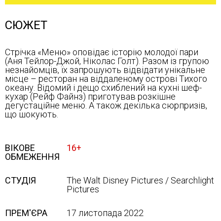
СЮЖЕТ
Стрічка «Меню» оповідає історію молодої пари
(Аня Тейлор-Джой, Ніколас Голт). Разом із групою
незнайомців, їх запрошують відвідати унікальне
місце – ресторан на віддаленому острові Тихого
океану. Відомий і дещо схиблений на кухні шеф-
кухар (Рейф Файнз) приготував розкішне
дегустаційне меню. А також декілька сюрпризів,
що шокують.
ВІКОВЕ
16+
ОБМЕЖЕННЯ
СТУДІЯ
The Walt Disney Pictures / Searchlight
Pictures
ПРЕМ'ЄРА
17 листопада 2022