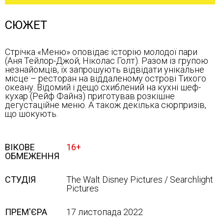
СЮЖЕТ
Стрічка «Меню» оповідає історію молодої пари
(Аня Тейлор-Джой, Ніколас Голт). Разом із групою
незнайомців, їх запрошують відвідати унікальне
місце – ресторан на віддаленому острові Тихого
океану. Відомий і дещо схиблений на кухні шеф-
кухар (Рейф Файнз) приготував розкішне
дегустаційне меню. А також декілька сюрпризів,
що шокують.
ВІКОВЕ
16+
ОБМЕЖЕННЯ
СТУДІЯ
The Walt Disney Pictures / Searchlight
Pictures
ПРЕМ'ЄРА
17 листопада 2022