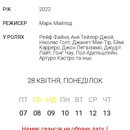
РІК
2022
РЕЖИСЕР
Марк Майлод
У РОЛЯХ
Рейф Файнз, Аня Тейлор-Джой,
Ніколас Голт, Джанет Мак-Тір, Еймі
Карреро, Джон Леґвізамо, Джудіт
Лайт, Гонґ Чау, Пол Адельштейн,
Артуро Кастро та інші.
28 КВІТНЯ, ПОНЕДІЛОК
ПТ
СБ
НД
ПН
ВТ
СР
ЧТ
07
08
09
10
11
12
13
Немає сеансів на обрану дату :(