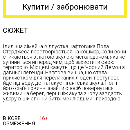
Купити / забронювати
СЮЖЕТ
Ідилічна сімейна відпустка нафтовика Пола
Стерджеса перетворюється на кошмар, коли вони
стикаються з лютою акулою-мегалодоном, яка не
зупиниться ні перед чим, щоб захистити свою
територію. Місцеві кажуть, що це Чорний Демон з
давньої легенди. Нафтова вишка, що стала
прихистком для переляканих людей, поступово
йде під воду, де її атакує гігантська акула. Пол і
його сім’я повинні знайти спосіб повернутися
живими на берег, перш ніж акула знову завдасть
удару в цій епічній битві між людьми і природою.
ВІКОВЕ
16+
ОБМЕЖЕННЯ