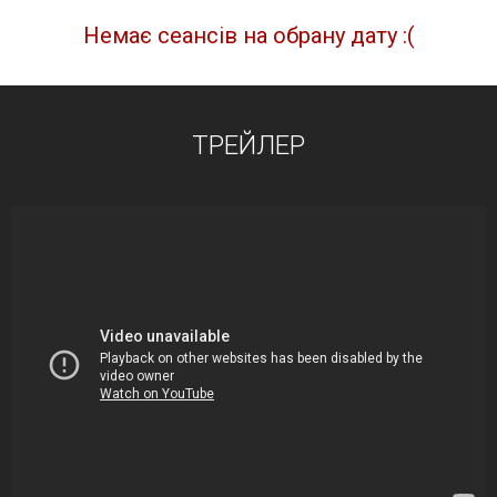
Немає сеансів на обрану дату :(
ТРЕЙЛЕР