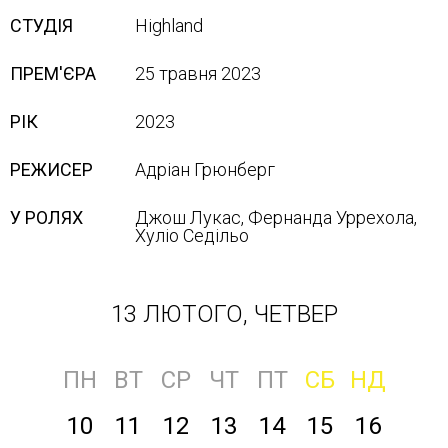
СТУДІЯ
Highland
ПРЕМ'ЄРА
25 травня 2023
РІК
2023
РЕЖИСЕР
Адріан Грюнберг
У РОЛЯХ
Джош Лукас, Фернанда Уррехола,
Хуліо Седільо
13 ЛЮТОГО, ЧЕТВЕР
ПН
ВТ
СР
ЧТ
ПТ
СБ
НД
10
11
12
13
14
15
16