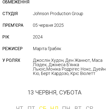
ОБМЕЖЕННЯ
СТУДІЯ
Johnson Production Group
ПРЕМ'ЄРА
05 червня 2025
РІК
2024
РЕЖИСЕР
Маріта Грабяк
У РОЛЯХ
Джослін Худон, Ден Жаннот, Маса
Ліздек, Джінеса Б'янка
Льюїс,Моніка Родрігес Нокс, Дуейн
Кіо, Берт Кардозо, Кріс Віолетт
13 ЧЕРВНЯ, СУБОТА
ЧТ
ПТ
СБ
НД
ПН
ВТ
СР