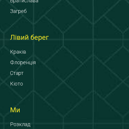
Братислава
Загреб
Лівий берег
Краків
Флоренція
Старт
Кіото
Ми
Розклад