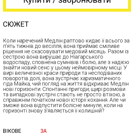
СЮЖЕТ
Коли наречений Медлін раптово кидає її всього за
п’ять тижнів до весілля, вона приймає сміливе
рішення не скасовувати медовий місяць. Разом із
сестрою вона вирушає до Ніагарського
водоспаду, сповнена сумнівів і болю, але з надією
знайти новий сенс у цьому неймовірному місці. У
вирі величезної краси природи та несподіваних
поворотів долі, вона зустрічає харизматичного
гіда Майка, чий погляд на життя відкриває Медлін
нові горизонти. Спонтанні пригоди, щирі розмови
та випадкові зустрічі стають не просто втіхою, а
справжнім початком нової історії кохання. Але чи
зможе вона відпустити болісне минуле, коли на
горизонті знову з’являється її колишній?
ВІКОВЕ
3А