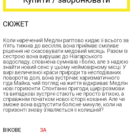
СЮЖЕТ
Коли наречений Медлін раптово кидає її всього за
п’ять тижнів до весілля, вона приймає сміливе
рішення не скасовувати медовий місяць. Разом із
сестрою вона вирушає до Ніагарського
водоспаду, сповнена сумнівів і болю, але з надією
знайти новий сенс у цьому неймовірному місці. У
вирі величезної краси природи та несподіваних
поворотів долі, вона зустрічає харизматичного
гіда Майка, чий погляд на життя відкриває Медлін
нові горизонти. Спонтанні пригоди, щирі розмови
та випадкові зустрічі стають не просто втіхою, а
справжнім початком нової історії кохання. Але чи
зможе вона відпустити болісне минуле, коли на
горизонті знову з’являється її колишній?
ВІКОВЕ
3А