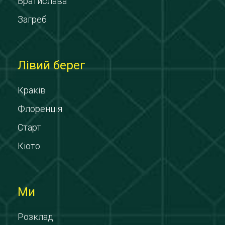
Братислава
Загреб
Лівий берег
Краків
Флоренція
Старт
Кіото
Ми
Розклад