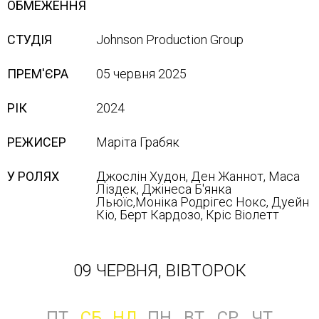
ОБМЕЖЕННЯ
СТУДІЯ
Johnson Production Group
ПРЕМ'ЄРА
05 червня 2025
РІК
2024
РЕЖИСЕР
Маріта Грабяк
У РОЛЯХ
Джослін Худон, Ден Жаннот, Маса
Ліздек, Джінеса Б'янка
Льюїс,Моніка Родрігес Нокс, Дуейн
Кіо, Берт Кардозо, Кріс Віолетт
09 ЧЕРВНЯ, ВІВТОРОК
ПТ
СБ
НД
ПН
ВТ
СР
ЧТ