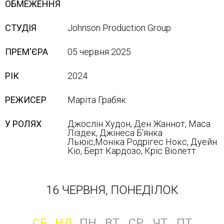
ОБМЕЖЕННЯ
СТУДІЯ
Johnson Production Group
ПРЕМ'ЄРА
05 червня 2025
РІК
2024
РЕЖИСЕР
Маріта Грабяк
У РОЛЯХ
Джослін Худон, Ден Жаннот, Маса
Ліздек, Джінеса Б'янка
Льюїс,Моніка Родрігес Нокс, Дуейн
Кіо, Берт Кардозо, Кріс Віолетт
16 ЧЕРВНЯ, ПОНЕДІЛОК
СБ
НД
ПН
ВТ
СР
ЧТ
ПТ