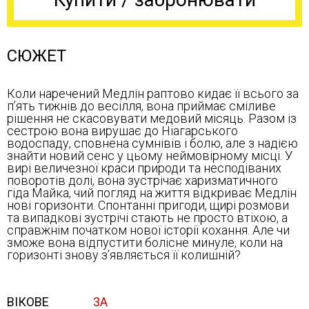
СЮЖЕТ
Коли наречений Медлін раптово кидає її всього за
п’ять тижнів до весілля, вона приймає сміливе
рішення не скасовувати медовий місяць. Разом із
сестрою вона вирушає до Ніагарського
водоспаду, сповнена сумнівів і болю, але з надією
знайти новий сенс у цьому неймовірному місці. У
вирі величезної краси природи та несподіваних
поворотів долі, вона зустрічає харизматичного
гіда Майка, чий погляд на життя відкриває Медлін
нові горизонти. Спонтанні пригоди, щирі розмови
та випадкові зустрічі стають не просто втіхою, а
справжнім початком нової історії кохання. Але чи
зможе вона відпустити болісне минуле, коли на
горизонті знову з’являється її колишній?
ВІКОВЕ
3А