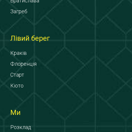
Братислава
Загреб
Лівий берег
Краків
Флоренція
Старт
Кіото
Ми
Розклад