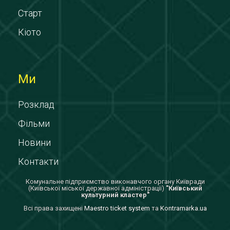
Старт
Кіото
Ми
Розклад
Фільми
Новини
Контакти
Комунальне підприємство виконавчого органу Київради
(Київської міської державної адміністрації)
"Київський
культурний кластер"
Всi права захищенi
Maestro ticket system
та
Kontramarka.ua