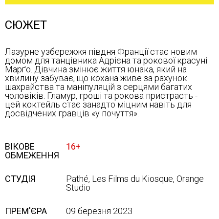
СЮЖЕТ
Лазурне узбережжя півдня Франції стає новим
домом для танцівника Адрієна та рокової красуні
Марґо. Дівчина змінює життя юнака, який на
хвилину забуває, що кохана живе за рахунок
шахрайства та маніпуляцій з серцями багатих
чоловіків. Гламур, гроші та рокова пристрасть -
цей коктейль стає занадто міцним навіть для
досвідчених гравців «у почуття».
ВІКОВЕ
16+
ОБМЕЖЕННЯ
СТУДІЯ
Pathé, Les Films du Kiosque, Orange
Studio
ПРЕМ'ЄРА
09 березня 2023