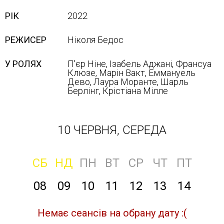
РІК
2022
РЕЖИСЕР
Ніколя Бедос
У РОЛЯХ
П'єр Ніне, Ізабель Аджані, Франсуа
Клюзе, Марін Вакт, Еммануель
Дево, Лаура Моранте, Шарль
Берлінг, Крістіана Мілле
10 ЧЕРВНЯ, СЕРЕДА
СБ
НД
ПН
ВТ
СР
ЧТ
ПТ
08
09
10
11
12
13
14
Немає сеансів на обрану дату :(