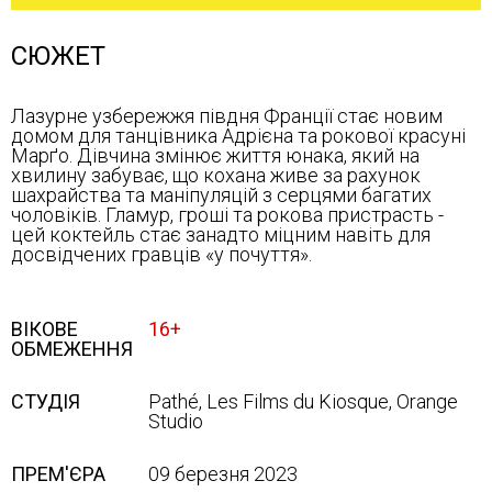
СЮЖЕТ
Лазурне узбережжя півдня Франції стає новим
домом для танцівника Адрієна та рокової красуні
Марґо. Дівчина змінює життя юнака, який на
хвилину забуває, що кохана живе за рахунок
шахрайства та маніпуляцій з серцями багатих
чоловіків. Гламур, гроші та рокова пристрасть -
цей коктейль стає занадто міцним навіть для
досвідчених гравців «у почуття».
ВІКОВЕ
16+
ОБМЕЖЕННЯ
СТУДІЯ
Pathé, Les Films du Kiosque, Orange
Studio
ПРЕМ'ЄРА
09 березня 2023