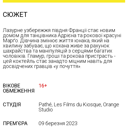
СЮЖЕТ
Лазурне узбережжя півдня Франції стає новим
домом для танцівника Адрієна та рокової красуні
Марґо. Дівчина змінює життя юнака, який на
хвилину забуває, що кохана живе за рахунок
шахрайства та маніпуляцій з серцями багатих
чоловіків. Гламур, гроші та рокова пристрасть -
цей коктейль стає занадто міцним навіть для
досвідчених гравців «у почуття».
ВІКОВЕ
16+
ОБМЕЖЕННЯ
СТУДІЯ
Pathé, Les Films du Kiosque, Orange
Studio
ПРЕМ'ЄРА
09 березня 2023