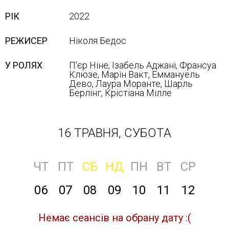
РІК
2022
РЕЖИСЕР
Ніколя Бедос
У РОЛЯХ
П'єр Ніне, Ізабель Аджані, Франсуа
Клюзе, Марін Вакт, Еммануель
Дево, Лаура Моранте, Шарль
Берлінг, Крістіана Мілле
16 ТРАВНЯ, СУБОТА
ЧТ
ПТ
СБ
НД
ПН
ВТ
СР
06
07
08
09
10
11
12
Немає сеансів на обрану дату :(