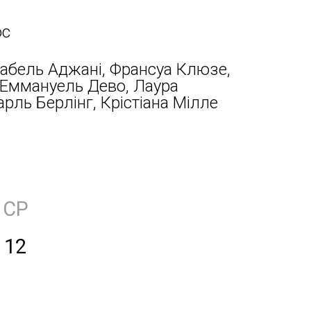
ос
Ізабель Аджані, Франсуа Клюзе,
 Еммануель Дево, Лаура
рль Берлінг, Крістіана Мілле
СР
12