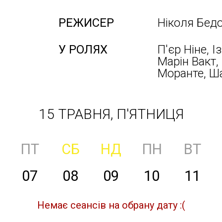
РЕЖИСЕР
Ніколя Бед
У РОЛЯХ
П'єр Ніне, 
Марін Вакт,
Моранте, Ша
15 ТРАВНЯ, П'ЯТНИЦЯ
ПТ
СБ
НД
ПН
ВТ
07
08
09
10
11
Немає сеансів на обрану дату :(