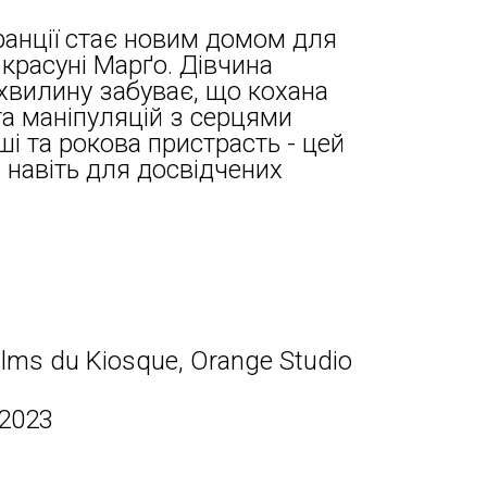
анції стає новим домом для
 красуні Марґо. Дівчина
хвилину забуває, що кохана
а маніпуляцій з серцями
ші та рокова пристрасть - цей
 навіть для досвідчених
ilms du Kiosque, Orange Studio
 2023