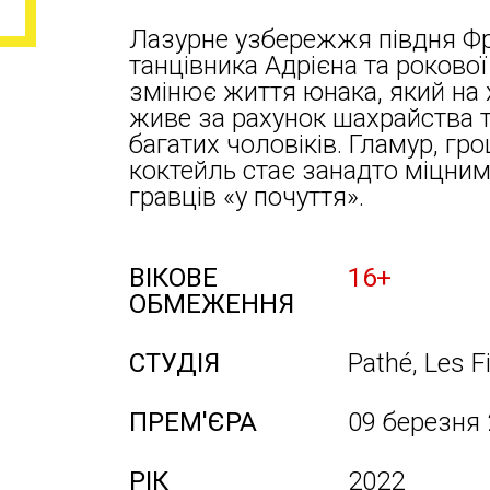
Лазурне узбережжя півдня Фр
танцівника Адрієна та рокової
змінює життя юнака, який на 
живе за рахунок шахрайства т
багатих чоловіків. Гламур, гро
коктейль стає занадто міцним
гравців «у почуття».
ВІКОВЕ
16+
ОБМЕЖЕННЯ
СТУДІЯ
Pathé, Les F
ПРЕМ'ЄРА
09 березня
РІК
2022