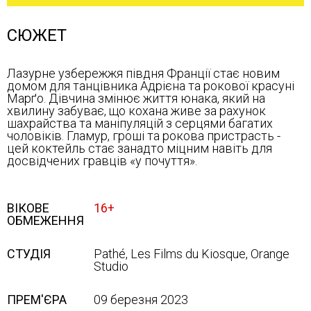
СЮЖЕТ
Лазурне узбережжя півдня Франції стає новим
домом для танцівника Адрієна та рокової красуні
Марґо. Дівчина змінює життя юнака, який на
хвилину забуває, що кохана живе за рахунок
шахрайства та маніпуляцій з серцями багатих
чоловіків. Гламур, гроші та рокова пристрасть -
цей коктейль стає занадто міцним навіть для
досвідчених гравців «у почуття».
ВІКОВЕ
16+
ОБМЕЖЕННЯ
СТУДІЯ
Pathé, Les Films du Kiosque, Orange
Studio
ПРЕМ'ЄРА
09 березня 2023