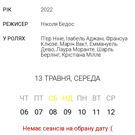
РІК
2022
РЕЖИСЕР
Ніколя Бедос
У РОЛЯХ
П'єр Ніне, Ізабель Аджані, Франсуа
Клюзе, Марін Вакт, Еммануель
Дево, Лаура Моранте, Шарль
Берлінг, Крістіана Мілле
13 ТРАВНЯ, СЕРЕДА
ЧТ
ПТ
СБ
НД
ПН
ВТ
СР
06
07
08
09
10
11
12
Немає сеансів на обрану дату :(